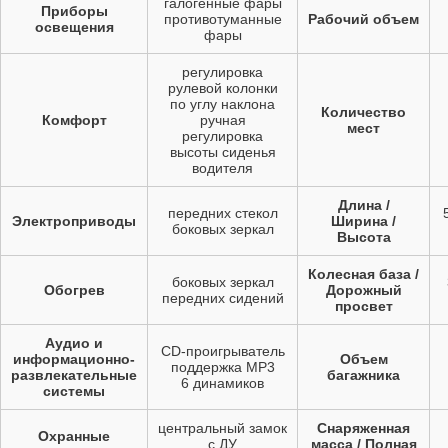
галогенные фары
Приборы
противотуманные
Рабочий объем
освещения
фары
регулировка
рулевой колонки
по углу наклона
Количество
Комфорт
ручная
мест
регулировка
высоты сиденья
водителя
Длина /
передних стекол
Электроприводы
Ширина /
боковых зеркал
Высота
Колесная база /
боковых зеркал
Обогрев
Дорожный
передних сидений
просвет
Аудио и
CD-проигрыватель
информационно-
Объем
поддержка MP3
развлекательные
багажника
6 динамиков
системы
центральный замок
Снаряженная
Охранные
с ДУ
масса / Полная