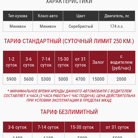
ХАРАКТЕРИСТИКИ
Тип кузова
Класс авто
Цвет
Двигатель, лс
Минивэн
Минивэн
Серебристый
174 л.с.
ТАРИФ СТАНДАРТНЫЙ (СУТОЧНЫЙ ЛИМИТ 250 КМ.)
с
1-2
3-6
7-14
15-30
от 31
Залог
водителем
суток
суток
суток
суток
суток
(руб/час)
5900
5600
5300
5000
4700
15000
2000
* МИНИМАЛЬНОЕ ВРЕМЯ АРЕНДЫ ДАННОГО АВТОМОБИЛЯ С ВОДИТЕЛЕМ
СОСТАВЛЯЕТ 4 ЧАСА (3 ЧАСА РАБОТЫ+1 ЧАС ПОДАЧА), ЦЕНА ДЕЙСТВИТЕЛЬНА
ПРИ УСЛОВИИ ЭКСПЛУАТАЦИИ В ПРЕДЕЛАХ МКАД.
ТАРИФ БЕЗЛИМИТНЫЙ
3-6 суток
7-14 суток
15-30 суток
от 31 суток