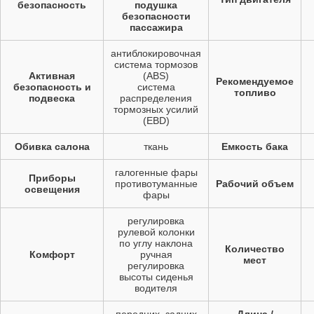
безопасность
подушка
безопасности
пассажира
антиблокировочная
система тормозов
Активная
(ABS)
Рекомендуемое
безопасность и
система
топливо
подвеска
распределения
тормозных усилий
(EBD)
Обивка салона
ткань
Емкость бака
галогенные фары
Приборы
противотуманные
Рабочий объем
освещения
фары
регулировка
рулевой колонки
по углу наклона
Количество
Комфорт
ручная
мест
регулировка
высоты сиденья
водителя
передних, задних
Длина /