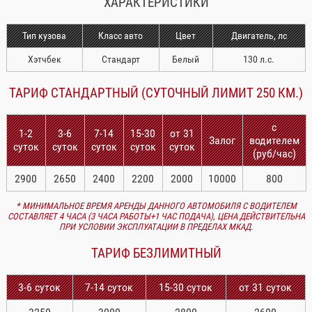
ХАРАКТЕРИСТИКИ
Тип кузова
Класс авто
Цвет
Двигатель, лс
Хэтчбек
Стандарт
Белый
130 л.с.
ТАРИФ СТАНДАРТНЫЙ (СУТОЧНЫЙ ЛИМИТ 250 КМ.)
с
1-2
3-6
7-14
15-30
от 31
Залог
водителем
суток
суток
суток
суток
суток
(руб/час)
2900
2650
2400
2200
2000
10000
800
* МИНИМАЛЬНОЕ ВРЕМЯ АРЕНДЫ ДАННОГО АВТОМОБИЛЯ С ВОДИТЕЛЕМ
СОСТАВЛЯЕТ 4 ЧАСА (3 ЧАСА РАБОТЫ+1 ЧАС ПОДАЧА), ЦЕНА ДЕЙСТВИТЕЛЬНА
ПРИ УСЛОВИИ ЭКСПЛУАТАЦИИ В ПРЕДЕЛАХ МКАД.
ТАРИФ БЕЗЛИМИТНЫЙ
3-6 суток
7-14 суток
15-30 суток
от 31 суток