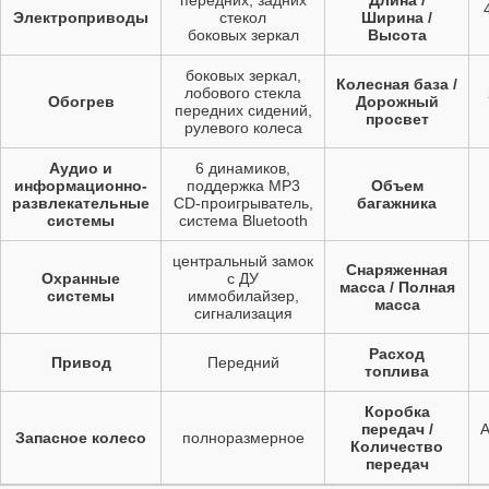
Электроприводы
стекол
Ширина /
боковых зеркал
Высота
боковых зеркал,
Колесная база /
лобового стекла
Обогрев
Дорожный
передних сидений,
просвет
рулевого колеса
Аудио и
6 динамиков,
информационно-
поддержка MP3
Объем
развлекательные
CD-проигрыватель,
багажника
системы
система Bluetooth
центральный замок
Снаряженная
Охранные
с ДУ
масса / Полная
системы
иммобилайзер,
масса
сигнализация
Расход
Привод
Передний
топлива
Коробка
передач /
А
Запасное колесо
полноразмерное
Количество
передач