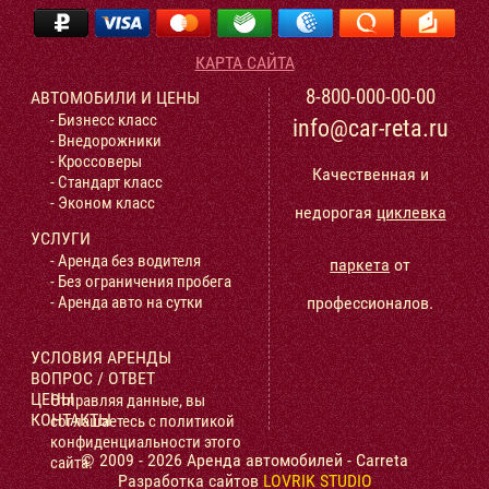
КАРТА САЙТА
8-800-000-00-00
АВТОМОБИЛИ И ЦЕНЫ
- Бизнесс класс
info@car-reta.ru
- Внедорожники
- Кроссоверы
Качественная и
- Стандарт класс
- Эконом класс
недорогая
циклевка
УСЛУГИ
- Аренда без водителя
паркета
от
- Без ограничения пробега
профессионалов.
- Аренда авто на сутки
УСЛОВИЯ АРЕНДЫ
ВОПРОС / ОТВЕТ
ЦЕНЫ
Отправляя данные, вы
КОНТАКТЫ
соглашаетесь с политикой
конфиденциальности этого
© 2009 - 2026 Аренда автомобилей - Carreta
сайта.
Разработка сайтов
LOVRIK STUDIO