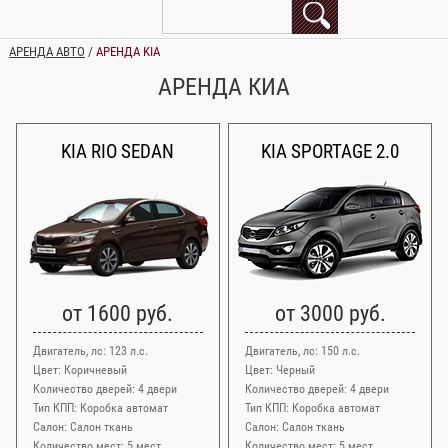
АРЕНДА АВТО
/
АРЕНДА KIA
АРЕНДА КИА
KIA RIO SEDAN
KIA SPORTAGE 2.0
от 1600 руб.
от 3000 руб.
Двигатель, лс: 123 л.с.
Двигатель, лс: 150 л.с.
Цвет: Коричневый
Цвет: Черный
Количество дверей: 4 двери
Количество дверей: 4 двери
Тип КПП: Коробка автомат
Тип КПП: Коробка автомат
Салон: Салон ткань
Салон: Салон ткань
Количество мест: 5 мест
Количество мест: 5 мест